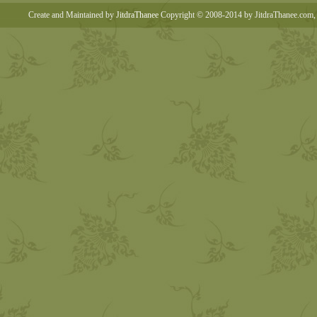
Create and Maintained by
JitdraThanee
Copyright © 2008-2014 by JitdraThanee.com, 