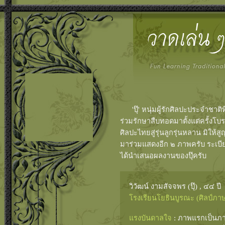
'ปุ๊' หนุ่มผู้รักศิลปะประจำชาติ
ร่วมรักษาสืบทอดมาตั้งแต่ครั้ง
ศิลปะไทยสู่รุ่นลูกรุ่นหลาน มิให้
มาร่วมแสดงอีก ๒ ภาพครับ ระเบีย
ได้นำเสนอผลงานของปุ๊ครับ
วิวัฒน์ งามสัจจพร (ปุ๊) , ๔๔ ปี
โรงเรียนโยธินบูรณะ (ศิลป์ภา
แรงบันดาลใจ
: ภาพแรกเป็นภา