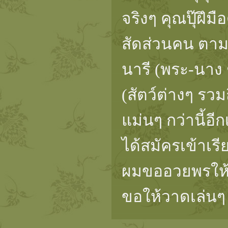
จริงๆ คุณปุ๊ฝึ
สัดส่วนคน ตา
นารี (พระ-นาง ช
(สัตว์ต่างๆ รวม
แม่นๆ กว่านี้อ
ได้สมัครเข้าเร
ผมขออวยพรให้เจ
ขอให้วาดเล่นๆ