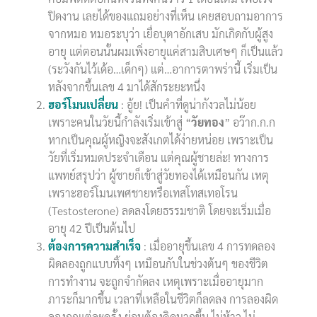
ปิดงาน เลยได้ของแถมอย่างที่เห็น เคยสอบถามอาการ
จากหมอ หมอระบุว่า เยื่อบุตาอักเสบ มักเกิดกับผู้สูง
อายุ แต่ตอนนั้นผมเพิ่งอายุแค่สามสิบเศษๆ ก็เป็นแล้ว
(ระวังกันไว้เด้อ…เด็กๆ) แต่…อาการตาพร่านี้ เริ่มเป็น
หลังจากขึ้นเลข 4 มาได้สักระยะหนึ่ง
ฮอร์โมนเปลี่ยน
: อู้ย! เป็นคำที่ดูน่ากังวลไม่น้อย
เพราะคนในวัยนี้กำลังเริ่มเข้าสู่ “
วัยทอง
” อว๊าก.ก.ก
หากเป็นคุณผู้หญิงจะสังเกตได้ง่ายหน่อย เพราะเป็น
วัยที่เริ่มหมดประจำเดือน แต่คุณผู้ชายล่ะ! ทางการ
แพทย์สรุปว่า ผู้ชายก็เข้าสู่วัยทองได้เหมือนกัน เหตุ
เพราะฮอร์โมนเพศชายหรือเทสโทสเทอโรน
(Testosterone) ลดลงโดยธรรมชาติ โดยจะเริ่มเมื่อ
อายุ 42 ปีเป็นต้นไป
ต้องการความสำเร็จ
: เมื่ออายุขึ้นเลข 4 การทดลอง
ผิดลองถูกแบบทิ้งๆ เหมือนกับในช่วงต้นๆ ของชีวิต
การทำงาน จะถูกจำกัดลง เหตุเพราะเมื่ออายุมาก
ภาระก็มากขึ้น เวลาที่เหลือในชีวิตก็ลดลง การลองผิด
ลองถูกแต่ละครั้ง ย่อมต้องคิดมากขึ้น ไม่ห้าว ไม่