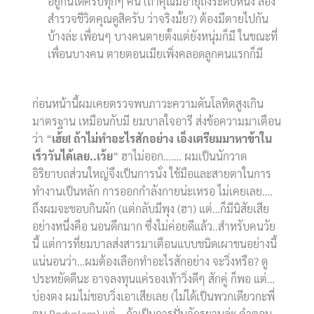
อยู่กันได้ครบทุกๆ คน (ถ้าคุณมีอายุถึงระดับหนึ่ง ลอง
สำรวจชีวิตคุณดูสิครับ ว่าจริงมั้ย?) ต้องมีตายไปกัน
บ้างล่ะ เพื่อนๆ บางคนตายตั้งแต่ยังหนุ่มก็มี ในขณะที่
เพื่อนบางคน ตายตอนเมียเพิ่งคลอดลูกคนแรกก็มี
ก่อนหน้านี้ผมเคยตรวจพบภาวะความดันโลหิตสูงเกิน
มาตรฐาน เหมือนกับมี ยมบาลใจอารี ส่งข้อความมาเตือน
ว่า “
เฮ้ย
!
ถ้าไม่ทำอะไรสักอย่าง เอ็งเตรียมมาหาข้าใน
เร็ววันได้เลย..เว้ย
” ฮาไม่ออก……. ผมเป็นนักวาด
อิริยาบถส่วนใหญ่จึงเป็นการนั่ง ใช้มือและสายตาในการ
ทำงานเป็นหลัก การออกกำลังกายน่ะเหรอ ไม่เคยเลย….
ถึงผมจะชอบกินผัก (แต่กลับมีพุง (ฮา) แต่…ก็มีนิสัยเสีย
อย่างหนึ่งคือ นอนดึกมาก ซึ่งไม่ค่อยดีแล้ว..สำหรับคนวัย
นี้ แต่การที่ยมบาลส่งสารมาเตือนแบบชนิดเผาขนอย่างนี้
แน่นอนว่า…ผมต้องเลือกทำอะไรสักอย่าง จะวิ่งหรือ? ดู
ประหยัดดีนะ อาจลงทุนแค่รองเท้าวิ่งดีๆ สักคู่ ก็พอ แต่…
บ่องตง ผมไม่ชอบวิ่งเอาเสียเลย (ไม่ได้เป็นพวกเดียวกะพี่
ตูน Bodyslam) แต่….ถ้าเป็นการปั่นจักรยานล่ะ คำตอบ