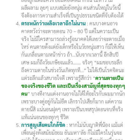
ผลีผลาม ลุยๆ แบบสมัยยังหนุ่ม คนส่วนใหญ่ในวัยนี้
จึงต้องการความสำเร็จที่เป็นรูปธรรมชนิดที่จับต้องได้
ตระหนักว่าเหลือเวลาอีกไม่นาน
: คนบางคนอาจ
คาดหวังว่าจะตายตอน 70 – 80 ปี แต่ในความเป็น
จริง ไม่มีใครสามารถล่วงรู้อนาคตได้เลยว่าจะตายเมื่อ
ไหร่ คนตายตั้งแต่ยังเด็กหรือในวัยหนุ่มสาว ก็มีให้เห็น
กันเกลื่อนตามหน้าข่าว ถ้า…นับจากเวลานี้ อีกสิบปี
เศษ ผมก็ถึงวัยเกษียณแล้ว……. จริงๆ “ผมชอบระลึก
ถึงความตายในช่วงวันเกิดทุกที…” ไม่ได้เป็นโรคจิตนะ
แต่ระลึกแล้วสบายใจดี เพราะรู้สึกว่า “
ความตายเป็น
ของจริงของชีวิต และเป็นเรื่องสามัญที่สุดของทุกๆ
คน
” บางทีงานแต่งงานอาจไม่ได้ให้อะไรกับผมมากนัก
เพราะบางคู่อยู่กันไม่ยืด เลิกราไปเสียก็มาก แต่ความ
ตายนี่สิ แน่นอนฝุดๆ เพราะเป็นบทสรุปตอนจบที่จริง
แท้แน่นอนของทุกๆ ชีวิต
การสูญเสียคนใกล้ชิด
: หากไม่นับญาติพี่น้อง แม้แต่
เพื่อนฝูงทั้งสมัยมัธยม ยันมหา’ลัย ก็ไม่มีใครในรุ่นจะ