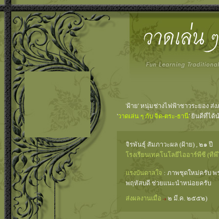
'ฝ้าย' หนุ่มช่างไฟฟ้าชาวระยอง ส่งภ
'
วาดเล่น ๆ กับ จิด-ตระ-ธานี
' ยินดีที่
จิรพันธุ์ สัมภาวะผล (ฝ้าย) , ๒๑ ปี
โรงเรียนเทคโนโลยีไออาร์พีซี (ทีพี
แรงบันดาลใจ
: ภาพชุดใหม่ครับ พร
พฤหัสบดี ช่วยแนะนำหน่อยครับ
ส่งผลงานเมื่อ
๒ มี.ค. ๒๕๕๒)