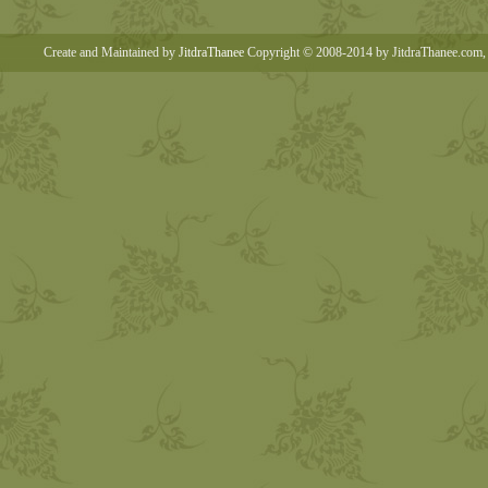
Create and Maintained by
JitdraThanee
Copyright © 2008-2014 by JitdraThanee.com, 