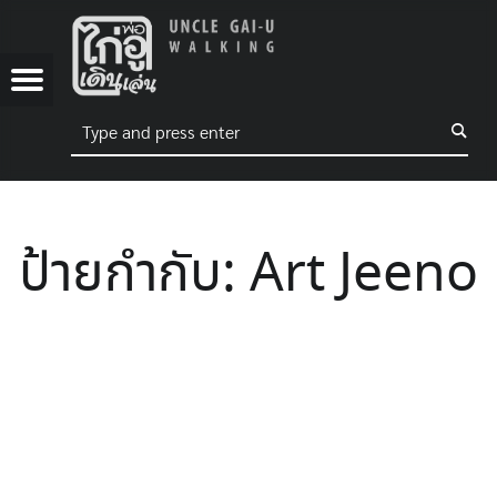
UNCLE GAI-U WALKING
ART JEENO – UNCLE GAI-U WALKING
 WALKING
NG
Menu
Search
พ่อไก่อูเดินเล่น
ebook
Tube
ok
ป้ายกำกับ:
Art Jeeno
tagram
ter
kTree