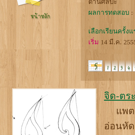
ด้านศิลปะ
ผลการทดสอบ
: 
เลือกเรียนครั้ง
เริ่ม
14 มี.ค. 25
จิด-ตร
แพตตี้
อ่อนหัด"