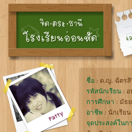
ชื่อ
: ด.ญ. ฉัตรสิร
รหัสนักเรียน
: อ
การศึกษา
: มัธย
อาชีพ
: นักเรียน
จุดประสงค์ในกา