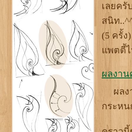
เลยครับ
สนิท..^
(5 ครั
แพตตี้
ผลงานคร
ผลงานค
กระหนก
คราวนี