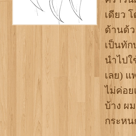
เดียว 
ด้านด้
เป็นทัก
นำไปใช
เลย) แพ
ไม่ค่อย
บ้าง ผม
กระหนก