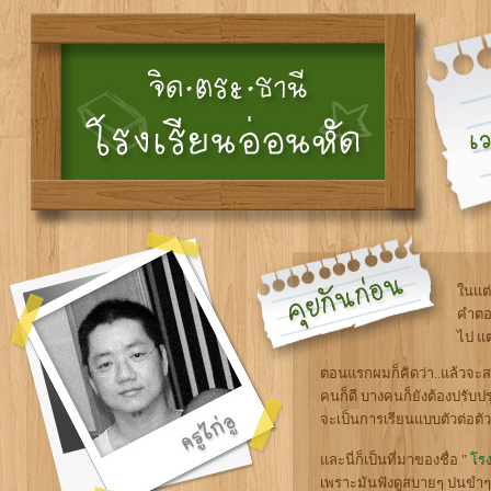
ในแต่
คำตอบ
ไป แต
ตอนแรกผมก็คิดว่า..แล้วจะสอ
คนก็ดี บางคนก็ยังต้องปรับ
จะเป็นการเรียนแบบตัวต่อต
และนี่ก็เป็นที่มาของชื่อ "
โรง
เพราะมันฟังดูสบายๆ ปนขำๆ แ