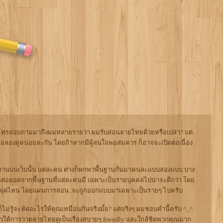
-ธานี โทรสอบถามมาถึงผมหลายรายว่า ผมรับสอนลายไทยด้วยหรือเปล่า? แต่
! ขอลองดูหน่อยละกัน โดยถ้าหากมีผู้สนใจพอสมควร ก็อาจจะเปิดต่อเนื่อง
าทานบนเว็บนั้น แต่ละคน ต่างก็พกพาพื้นฐานกันมาคนละแบบสองแบบ บาง
อนต่อยอดจากพื้นฐานที่แต่ละคนมี เฉพาะเป็นรายบุคคลไปน่าจะดีกว่า โดย
อจากจุดไหน โดยแผนการสอน..จะถูกออกแบบมาเฉพาะเป็นรายๆ ไปครับ
มก็ไม่รู้จะหัดอะไรให้คุณเหมือนกันจริงมั้ย? แต่จริงๆ ผมชอบคำนี้ครับ ^_^
 ที่ทำให้การวาดลายไทยดูเป็นเรื่องสบายๆ friendly และใกล้ชิดพวกคุณมาก