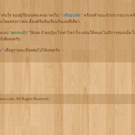
่าสนใจ ของผู้เรียนแต่ละคนมาลงใน "
เวทีอ่อนหัด
" พร้อมคำแนะนำประกอบ จะคล้ายๆ
ดยตรงจากผม ตั้งแต่เริ่มต้นเรียนกันเลยทีเดียว
นแบบ "
เทกระเป๋า
" ให้เลย ถ้าผมรู้อะไรเท่าไหร่ ก็จะสอนให้หมด ไม่มีการหมกเม
ยิ่งดีเลยครับ
น
" เพื่อดูรายละเอียดต่อไปได้เลยครับ
nee.com, All Rights Reserved.