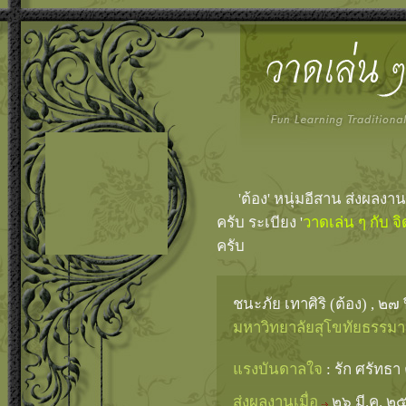
'ต้อง' หนุ่มอีสาน ส่งผลงา
ครับ ระเบียง '
วาดเล่น ๆ กับ จ
ครับ
ชนะภัย เทาศิริ (ต้อง) , ๒๗ 
มหาวิทยาลัยสุโขทัยธรรมา
แรงบันดาลใจ
: รัก ศรัทธา
ส่งผลงานเมื่อ
๒๖ มี.ค. ๒