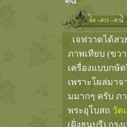
เจฟวาดได้สวยเ
ภาพเทียบ (ขวาม
เครื่องแบบกษัต
เพราะโผล่มาจาก
มมากๆ ครับ ภ
พระอุโบสถ
วัด
(ฝั่งธนบุรี) ก