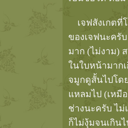
เจฟสังเกตที่โ
ของเจฟนะครับ
มาก (ไม่งาม) ส
ในใบหน้ามากเก
จมูกดูสั้นไปโ
แหลมไป (เหมือ
ช่างนะครับ ไม
ก็ไม่งุ้มจนเกิ