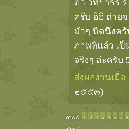
ตัว วิทยาธร รึ
ครับ อิอิ ถ่าย
มัวๆ นิดนึงครั
ภาพที่แล้ว เป็
จริงๆ ล่ะครับ 
ส่งผลงานเมื่อ
๒๕๕๓)