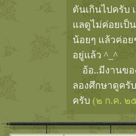
ตันเกินไปครั
แลดูไม่ค่อยเป็
น้อยๆ แล้วค่อย
อยู่แล้ว ^_^
อ้อ..มีงานของเ
ลองศึกษาดูครับ
ครับ
(๒ ก.ค. ๒