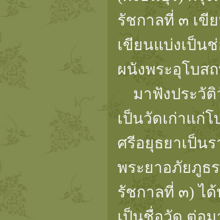
รัชกาลที่ ๓ เขี
เขียนแบ่งเป็นช่
ผนังพระอุโบสถท
มาฟังประวัติวั
เป็นวัดเก่าแก่โ
ศรีอยุธยาเป็นร
พระยาอภัยภูธร 
รัชกาลที่ ๓) ไ
เป็นชื่อวัด ต