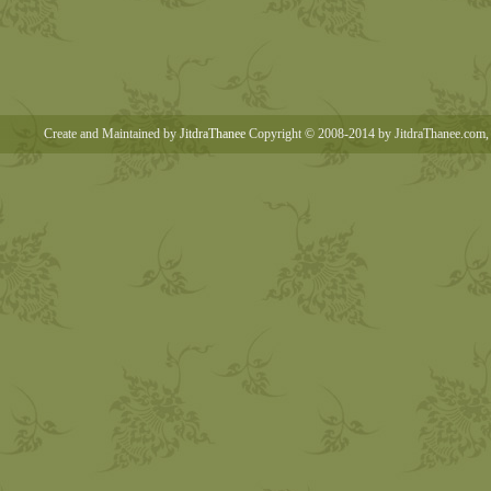
Create and Maintained by
JitdraThanee
Copyright © 2008-2014 by JitdraThanee.com, 