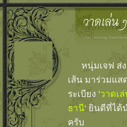
หนุ่มเจฟ ส่
เส้น มาร่วมแส
ระเบียง '
วาดเล่
ธานี
' ยินดีที่
ครับ