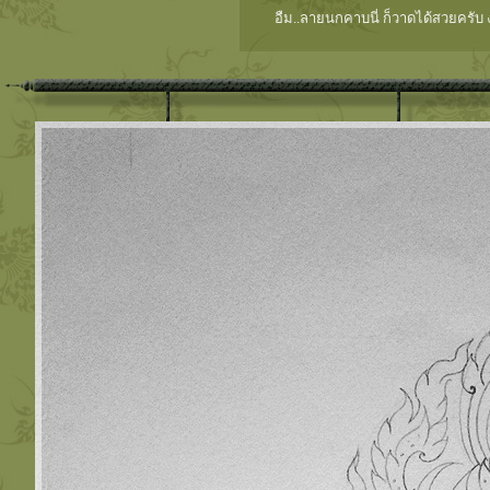
อืม..ลายนกคาบนี่ ก็วาดได้สวยครับ งา