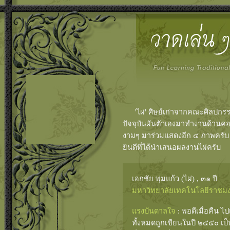
'ไผ่' ศิษย์เก่าจากคณะศิลปกรรม
ปัจจุบันผันตัวเองมาทำงานด้านค
งามๆ มาร่วมแสดงอีก ๔ ภาพครับ ร
ยินดีที่ได้นำเสนอผลงานไผ่ครับ
เอกชัย พุ่มแก้ว (ไผ่) , ๓๑ ปี
มหาวิทยาลัยเทคโนโลยีราชมง
แรงบันดาลใจ
: พอดีเมื่อคืน ไ
ทั้งหมดถูกเขียนในปี ๒๕๕๐ เป