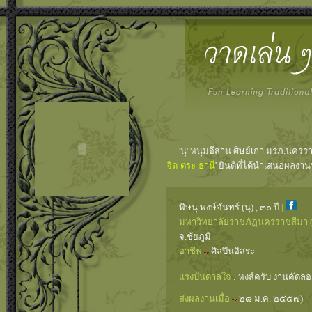
'นุ' หนุ่มอีสาน ศิษย์เก่า มรภ.นคร
จิด-ตระ-ธานี
' ยินดีที่ได้นำเสนอผลงาน
พิษนุ พงษ์จันทร์ (นุ) , ๓๐ ปี
|
มหาวิทยาลัยราชภัฏนครราชสีมา 
จ.ชัยภูมิ
อาชีพ
ศิลปินอิสระ
แรงบันดาลใจ
: หงส์ครับ งานคัดลอ
ส่งผลงานเมื่อ
๒๘ ม.ค. ๒๕๕๗)