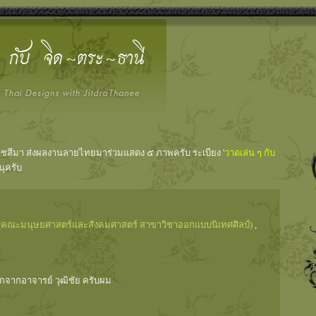
ราชสีมา ส่งผลงานลายไทยมาร่วมแสดง ๕ ภาพครับ ระเบียง '
วาดเล่น ๆ กับ
นุครับ
(คณะมนุษยศาสตร์และสังคมศาสตร์ สาขาวิชาออกแบบนิเทศศิลป์)
,
กจากอาจารย์ วุฒิชัย ครับผม