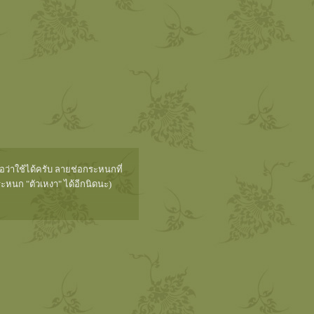
ือว่าใช้ได้ครับ ลายช่อกระหนกที่
หนก "ตัวเหงา" ได้อีกนิดนะ)