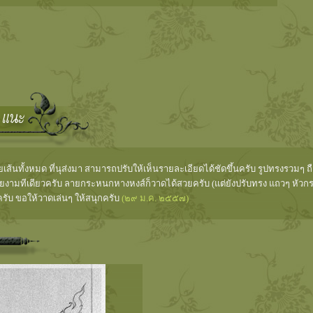
เส้นทั้งหมด ที่นุส่งมา สามารถปรับให้เห็นรายละเอียดได้ชัดขึ้นครับ รูปทรงรวมๆ ถ
งามทีเดียวครับ ลายกระหนกหางหงส์ก็วาดได้สวยครับ (แต่ยังปรับทรง แถวๆ หัวกระ
ครับ ขอให้วาดเล่นๆ ให้สนุกครับ
(๒๙ ม.ค. ๒๕๕๗)