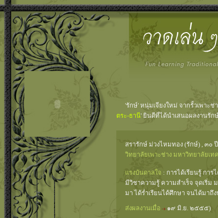
'รักษ์' หนุ่มเจียงใหม่ จากรั้วเพาะ
ตระ-ธานี
' ยินดีที่ได้นำเสนอผลงานรักษ
สรารักษ์ ม่วงไหมทอง (รักษ์) , ๓๐ ปี
วิทยาลัยเพาะช่าง มหาวิทยาลัยเ
แรงบันดาลใจ
: การได้เรียนรู้ กา
มีวิชาความรู้ ความสำเร็จ จุดเริ่ม
มา ได้ร่ำเรียนได้ศึกษา จนได้มาถึ
ส่งผลงานเมื่อ
๑๙ มิ.ย. ๒๕๕๕)