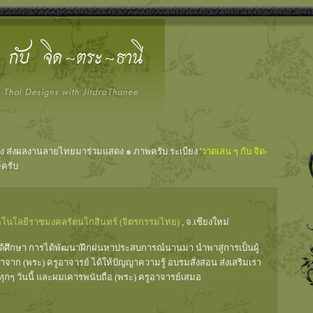
ช่าง ส่งผลงานลายไทยมาร่วมแสดง ๑ ภาพครับ ระเบียง '
วาดเล่น ๆ กับ จิด-
์ครับ
ทคโนโลยีราชมงคลรัตนโกสินทร์ (จิตรกรรมไทย)
, จ.เชียงใหม่
รได้ศึกษา การได้พัฒนาฝึกฝนหาประสบการณ์นานมา นำพาสู่การเป็นผู้
 มาจาก (พระ) ครูอาจารย์ ได้ให้ปัญญาความรู้ อบรมสั่งสอน ส่งเสริมเรา
งทุกๆ วันนี้ และผมเคารพนับถือ (พระ) ครูอาจารย์เสมอ