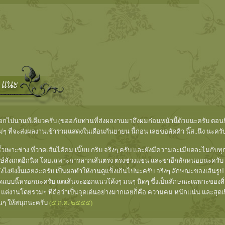
ปนานทีเดียวครับ (ขออภัยท่านที่ส่งผลงานมาถึงผมก่อนหน้านี้ด้วยนะครับ ตอนนี้
ๆ ที่จะส่งผลงานเข้าร่วมแสดงในเดือนกันยายน นี้ก่อน เลยขอลัดคิว นี๊ส..นึง นะครั
รั้วเพาะช่าง ที่วาดเส้นได้คม เนี๊ยบ กริบ จริงๆ ครับ และยังมีความละเมียดละไมกับ
ักษ์สังเกตอีกนิด โดยเฉพาะการลากเส้นตรง ตรงช่วงแขน และขาอีกสักหน่อยนะครับ เ
ด" ยังไงยังงั้นเลยล่ะครับ เป็นผลทำให้งานดูแข็งเกินไปนะครับ จริงๆ ลักษณะของเ
ทัดแบบนี้หรอกนะครับ แต่เส้นจะออกแนวโค้งๆ มนๆ นิดๆ ซึ่งเป็นลักษณะเฉพาะของสิ่งมีช
แต่งานโดยรวมๆ ที่ถือว่าเป็นจุดเด่นอย่างมากเลยก็คือ ความคม หนักแน่น และสุดเ
่นๆ ให้สนุกนะครับ
(๕ ก.ค. ๒๕๕๕)