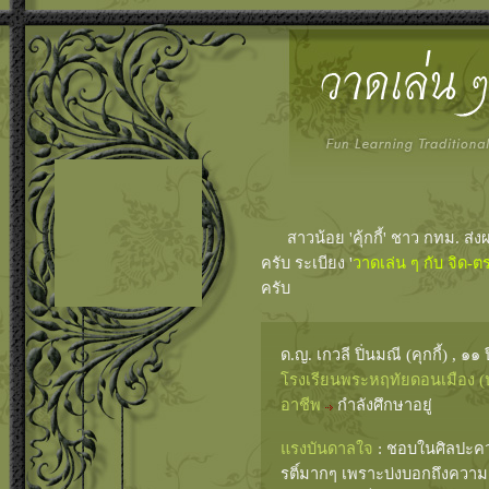
สาวน้อย 'คุ้กกี้' ชาว กทม. ส
ครับ ระเบียง '
วาดเล่น ๆ กับ จิด-ต
ครับ
ด.ญ. เกวลี ปิ่นมณี (คุกกี้) , ๑๑ ป
โรงเรียนพระหฤทัยดอนเมือง (
อาชีพ
กำลังศึกษาอยู่
แรงบันดาลใจ
: ชอบในศิลปะคว
รติ์มากๆ เพราะบ่งบอกถึงคว