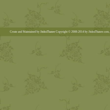
Create and Maintained by
JitdraThanee
Copyright © 2008-2014 by JitdraThanee.com, 