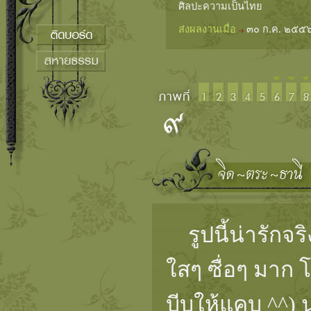
ศิลปะความเป็นไทย
ส่งผลงานเมื่อ
๓๐ ก.ค. ๒๕๕๖
รูปนี้น่ารักจ
ใสๆ ซื่อๆ มาก 
บีบให้แคบ ^^) 