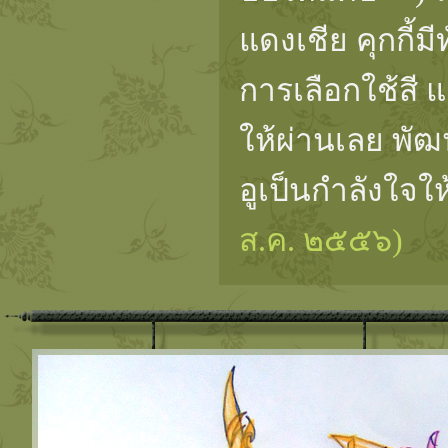
แดงเชีย คุกกี้
การเลือกใช้สี 
ให้ผ่านเลย พัฒ
อูเป็นกำลังใจใ
ส.ค. ๒๕๕๖)