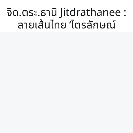
จิด.ตระ.ธานี Jitdrathanee :
ลายเส้นไทย ‘ไตรลักษณ์
Trilakh 2017’
เคยรับปากกับ…
“จิด.ตระ.ธานี Jitdrathanee : ลายเส้นไทย ‘ไตรลักษณ์ Trilakh 2017’”
Continue reading
…
© 2026
Uncle Gai-U Walking
|
Using
Receptar
WordPress
theme.
|
Back to top ↑