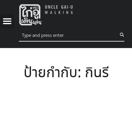
UNCLE GAI-U WALKING
กินรี – UNCLE GAI-U WALKING
 WALKING
NG
Menu
Search
พ่อไก่อูเดินเล่น
ebook
Tube
ok
ป้ายกำกับ:
กินรี
tagram
ter
kTree